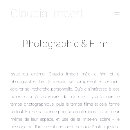
Claudia Imbert
PARCOURS
Photographie & Film
ACTUELLEMENT
PETITE-VALLÉE
LE PONT
Issue du cinéma, Claudia Imbert mêle le film et la
BLEU & BLUE
photographie. Les 2 médias se complètent et viennent
ALL THAT IS SOLID MELTS INTO AIR
éclairer sa recherche personnelle. Qu’elle s’intéresse à des
LA FAMILLE INCERTAINE
poloïstes ou à ses voisins de banlieue, il y a toujours le
temps photographique, puis le temps filmé et cela forme
LA ZONE PAVILLONNAIRE
un tout. Elle se passionne pour ses contemporains au cœur
LE CERCLE
même de leur espace, et use de la mise-en–scène « le
BROOKVILLE
passage par l’artifice est une façon de saisir l’instant juste ».