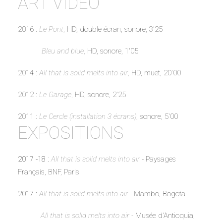
ART VIDEO
2016 :
Le Pont
,
HD, double écran, sonore, 3'25
Bleu and blue
,
HD, sonore, 1'05
2014 :
All that is solid melts into air
,
HD, muet, 20'00
2012 :
Le Garage
,
HD, sonore, 2'25
2011 :
Le Cercle (installation 3 écrans)
, sonore, 5'00
EXPOSITIONS
2017 -18 :
All that is solid melts into air
-
Paysages
Français, BNF, Paris
2017 :
All that is solid melts into air
-
Mambo, Bogota
All that is solid melts into air
-
Musée d'Antioquia,