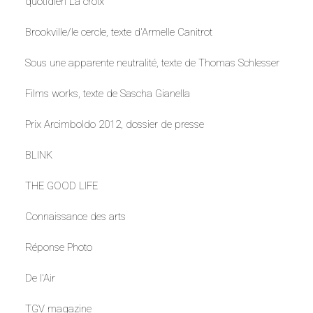
quotidien La croix
Brookville/le cercle
, texte d'Armelle Canitrot
Sous une apparente neutralité
, texte de Thomas Schlesser
Films works
, texte de Sascha Gianella
Prix Arcimboldo 2012
, dossier de presse
BLINK
THE GOOD LIFE
Connaissance des arts
Réponse Photo
De l'Air
TGV magazine